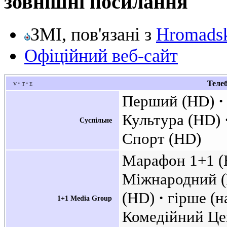
зовнішні посилання
ЗМІ, пов'язані з
Hromads
Офіційний веб-сайт
v
t
e
Телеб
Перший (HD)
Культура (HD)
Суспільне
Спорт (HD)
Марафон 1+1 
Міжнародний 
(HD)
гірше (
1+1 Media Group
Комедійний Це