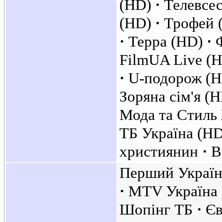
(HD)
Телевсе
(HD)
Трофей 
Терра (HD)
FilmUA Live (
U-подорож (
Зоряна сім'я (
Мода та Стиль
ТБ Україна (H
християнин
В
Перший Украї
MTV Україна
Шопінг ТБ
Єв