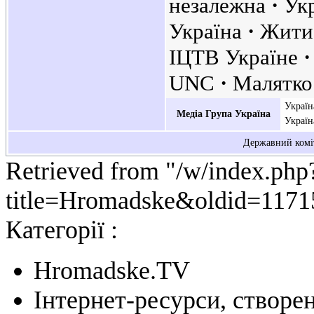
незалежна
Ук
Україна
Жит
ІЦТВ Україне
UNC
Малятко
Украї
Медіа Група Україна
Україн
Державний коміт
Retrieved from "/w/index.php
title=Hromadske&oldid=1171
Категорії :
Hromadske.TV
Інтернет-ресурси, створен