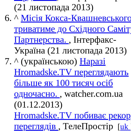
(21 листопада 2013)
^
Місія Кокса-Квашневськог
триватиме до Східного Саміт
Партнерства.
, Інтерфакс-
Україна (21 листопада 2013)
^
(українською)
Наразі
Hromadske.TV переглядають
більше як 100 тисяч осіб
одночасно.
, watcher.com.ua
(01.12.2013)
Hromadske.TV побиває реко
переглядів
, ТелеПростір
[
uk