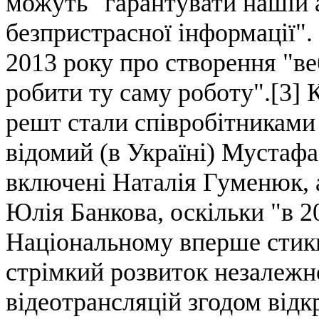
можуть "гарантувати нашій а
безпристрасної інформації".
2013 року про створення "ве
робити ту саму роботу".[3] 
решт стали співробітниками
відомий (в Україні) Мустафа
включені Наталія Гуменюк, 
Юлія Банкова, оскільки "в 
Національному вперше стикн
стрімкий розвиток незалежн
відеотрансляцій згодом від