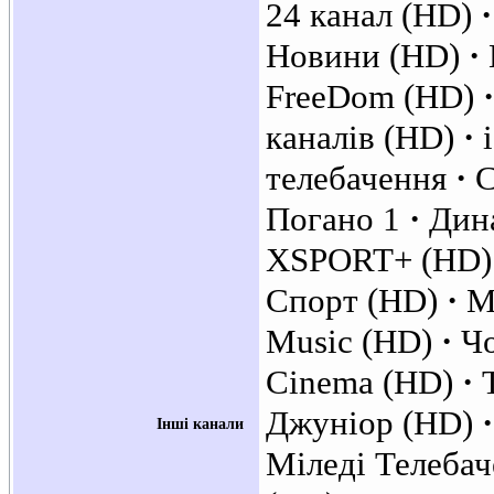
24 канал (HD)
Новини (HD)
FreeDom (HD)
каналів (HD)
телебачення
С
Погано 1
Дин
XSPORT+ (HD
Спорт (HD)
М
Music (HD)
Ч
Cinema (HD)
Джуніор (HD)
Інші канали
Міледі Телеба