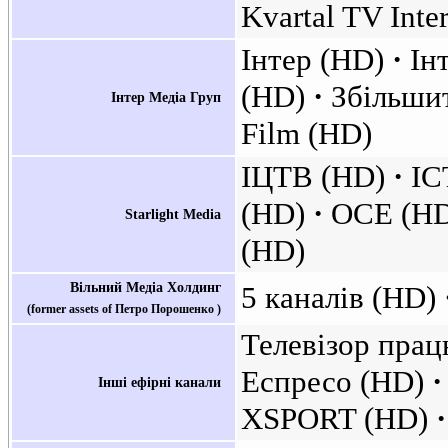
Kvartal TV Inte
Інтер (HD)
Ін
(HD)
Збільши
Інтер Медіа Груп
Film (HD)
ІЦТВ (HD)
IC
(HD)
OCE (H
Starlight Media
(HD)
Вільний Медіа Холдинг
5 каналів (HD)
(former assets of Петро Порошенко )
Телевізор пра
Еспресо (HD)
Інші ефірні канали
XSPORT (HD)