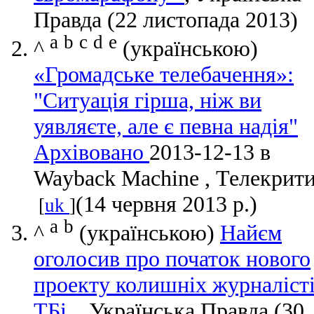
Правда (22 листопада 2013)
a
b
c
d
e
^
(українською)
«Громадське телебачення»:
"Ситуація гірша, ніж ви
уявляєте, але є певна надія"
Архівовано
2013-12-13 в
Wayback Machine , Телекрит
(14 червня 2013 р.)
[
uk
]
a
b
^
(українською)
Найєм
оголосив про початок нового
проекту колишніх журналіст
ТБі.
, Українська Правда (30