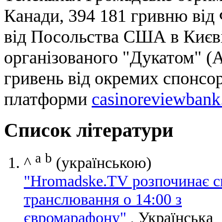
Канади, 394 181 гривню від
від Посольства США в Києві,
організованого "Дукатом" (А
гривень від окремих спонсор
платформи
casinoreviewban
Список літератури
a
b
^
(українською)
"Hromadske.TV розпочинає с
транслювання о 14:00 з
євромарафону"
, Українська