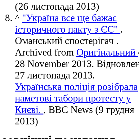
(26 листопада 2013)
^
"Україна все ще бажає
історичного пакту з ЄС"
.
Оманський спостерігач .
Archived from
Оригінальний
28 November 2013
. Відновле
27 листопада
2013
.
Українська поліція розібрала
наметові табори протесту у
Києві.
, BBC News (9 грудня
2013)