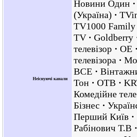
Новини Один
(Україна)
TVi
TV1000 Family 
TV
Goldberry
телевізор
OE
телевізора
Мо
BCE
Вінтажн
Неіснуючі канали
Тон
ОТВ
K
Комедійне тел
Бізнес
Україн
Перший Київ
Рабінович Т.В