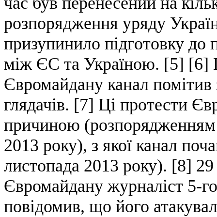
час був перенесений на кільк
розпорядження уряду України
призупинило підготовку до 
між ЄС та Україною. [5] [6]
Євромайдану канал помітив 
глядачів. [7] Ці протести Є
причиною (розпорядженням у
2013 року), з якої канал по
листопада 2013 року). [8] 29
Євромайдану журналіст 5-го
повідомив, що його атакува